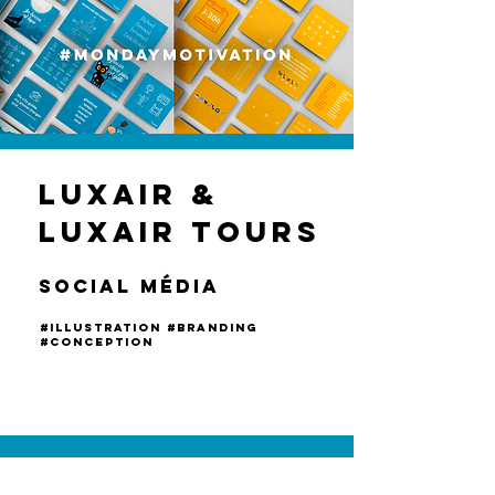
LUXAIR &
Luxair tours
Social média
#illustration #brand
ing
#conception